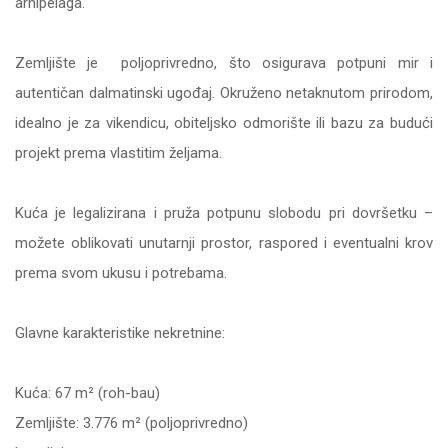
arhipelaga.
Zemljište je poljoprivredno, što osigurava potpuni mir i
autentičan dalmatinski ugođaj. Okruženo netaknutom prirodom,
idealno je za vikendicu, obiteljsko odmorište ili bazu za budući
projekt prema vlastitim željama.
Kuća je legalizirana i pruža potpunu slobodu pri dovršetku –
možete oblikovati unutarnji prostor, raspored i eventualni krov
prema svom ukusu i potrebama.
Glavne karakteristike nekretnine:
Kuća: 67 m² (roh-bau)
Zemljište: 3.776 m² (poljoprivredno)