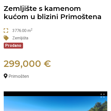
Zemljište s kamenom
kućom u blizini Primoštena
2
3776.00 m
Zemljišta
Prodano
299,000 €
Primošten