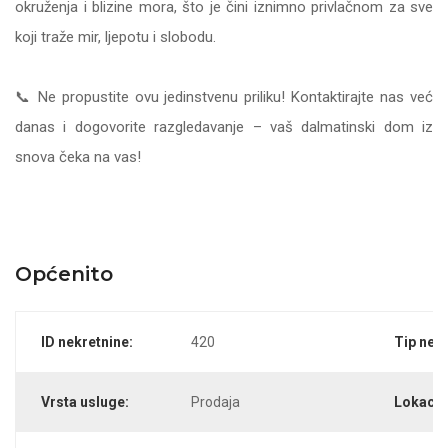
okruženja i blizine mora, što je čini iznimno privlačnom za sve
koji traže mir, ljepotu i slobodu.
📞 Ne propustite ovu jedinstvenu priliku! Kontaktirajte nas već
danas i dogovorite razgledavanje – vaš dalmatinski dom iz
snova čeka na vas!
Općenito
ID nekretnine:
420
Tip nekr
Vrsta usluge:
Prodaja
Lokacij