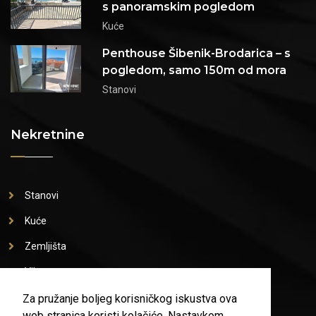
s panoramskim pogledom
Kuće
Penthouse Šibenik-Brodarica – s
pogledom, samo 150m od mora
Stanovi
Nekretnine
Stanovi
Kuće
Zemljišta
Vile
Poslovni prostori
Za pružanje boljeg korisničkog iskustva ova
web stranica koristi kolačiće. Nastavkom