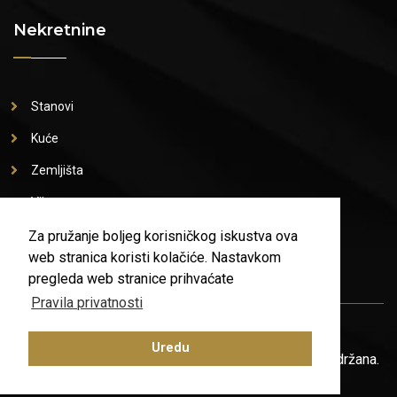
Nekretnine
Stanovi
Kuće
Zemljišta
Vile
Poslovni prostori
Za pružanje boljeg korisničkog iskustva ova
web stranica koristi kolačiće. Nastavkom
pregleda web stranice prihvaćate
Pravila privatnosti
Pravila privatnosti
Uvjeti poslovanja
Uredu
© Copyright 2026 New Home Agency. Sva prava pridržana.
Made by
ASPEKT