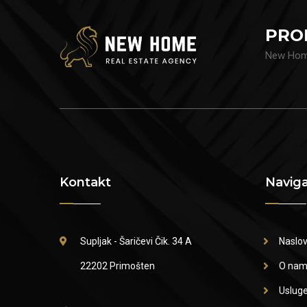
PRO
New Home
Kontakt
Naviga
Supljak - Šaričevi Čik. 34 A
Naslo
22202 Primošten
O na
Uslug