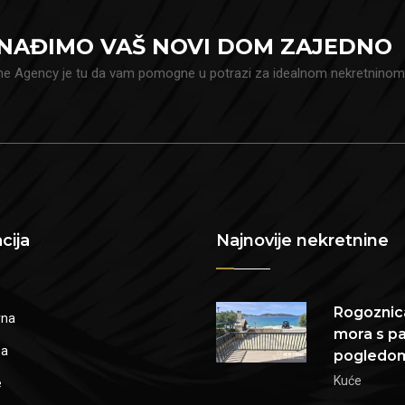
NAĐIMO VAŠ NOVI DOM ZAJEDNO
 Agency je tu da vam pomogne u potrazi za idealnom nekretninom
cija
Najnovije nekretnine
Rogoznica
vna
mora s p
ma
pogledo
Kuće
e