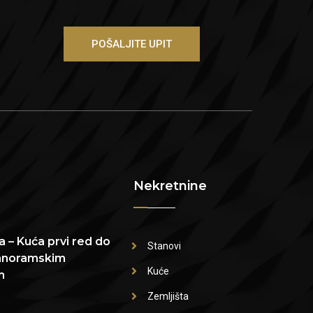
POŠALJITE UPIT
Nekretnine
 – Kuća prvi red do
Stanovi
anoramskim
Kuće
m
Zemljišta